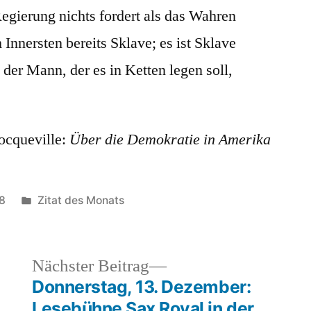
Regierung nichts fordert als das Wahren
 Innersten bereits Sklave; es ist Sklave
der Mann, der es in Ketten legen soll,
ocqueville:
Über die Demokratie in Amerika
Veröffentlicht
8
Zitat des Monats
unter
heriger
Nächster
Nächster Beitrag
rag:
Beitrag:
Donnerstag, 13. Dezember:
Lesebühne Sax Royal in der