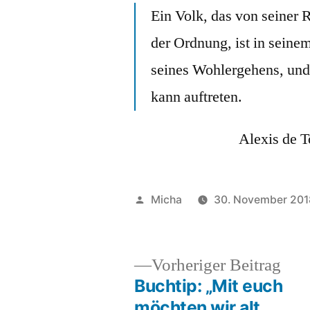
Ein Volk, das von seiner 
der Ordnung, ist in seinem
seines Wohlergehens, und 
kann auftreten.
Alexis de T
Veröffentlicht
Micha
30. November 201
von
Vor
Vorheriger Beitrag
Beit
Buchtip: „Mit euch
Beitragsnavigation
möchten wir alt