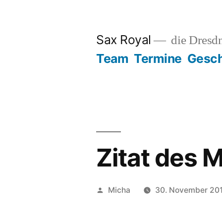
Zum
Inhalt
Sax Royal
die Dresd
springen
Team
Termine
Gesch
Zitat des
Veröffentlicht
Micha
30. November 20
von