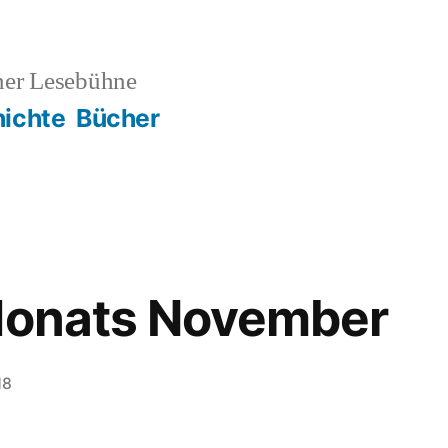
ner Lesebühne
ichte
Bücher
 Monats November
18