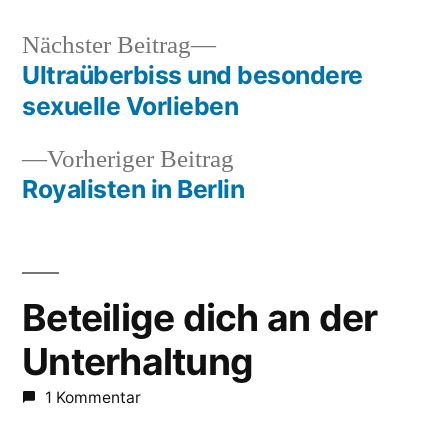
Nächster
Nächster Beitrag
Beitrag:
Ultraüberbiss und besondere
Beitragsnavigation
sexuelle Vorlieben
Vorheriger
Vorheriger Beitrag
Beitrag:
Royalisten in Berlin
Beteilige dich an der
Unterhaltung
1 Kommentar