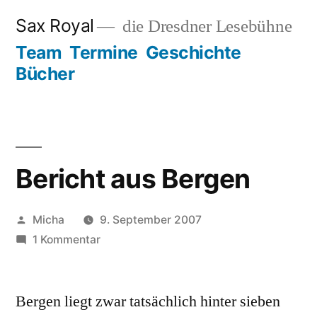
Zum
Sax Royal
die Dresdner Lesebühne
Inhalt
Team
Termine
Geschichte
springen
Bücher
Bericht aus Bergen
Veröffentlicht
Micha
9. September 2007
von
zu
1 Kommentar
Bericht
aus
Bergen liegt zwar tatsächlich hinter sieben
Bergen