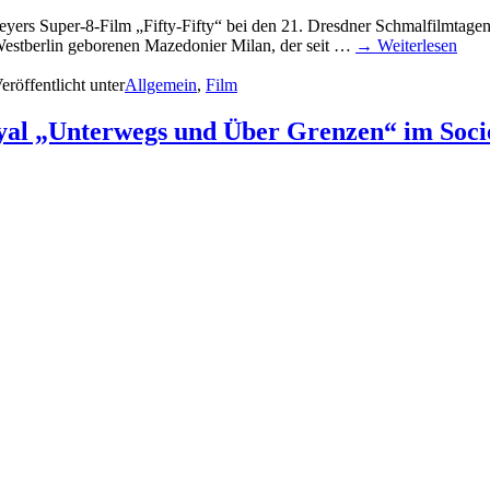
 Super-8-Film „Fifty-Fifty“ bei den 21. Dresdner Schmalfilmtagen Pre
Westberlin geborenen Mazedonier Milan, der seit …
→ Weiterlesen
eröffentlicht unter
Allgemein
,
Film
Royal „Unterwegs und Über Grenzen“ im Soci