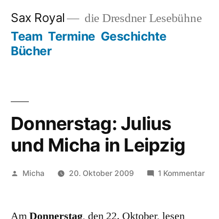
Zum
Sax Royal
die Dresdner Lesebühne
Inhalt
Team
Termine
Geschichte
springen
Bücher
Donnerstag: Julius
und Micha in Leipzig
Veröffentlicht
zu
Micha
20. Oktober 2009
1 Kommentar
von
Don
Juli
Am
Donnerstag
, den 22. Oktober, lesen
und