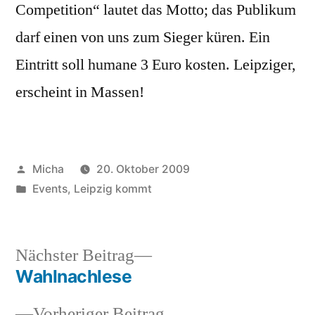
Competition“ lautet das Motto; das Publikum
darf einen von uns zum Sieger küren. Ein
Eintritt soll humane 3 Euro kosten. Leipziger,
erscheint in Massen!
Veröffentlicht
Micha
20. Oktober 2009
von
Veröffentlicht
Events
,
Leipzig kommt
unter
Nächster
Nächster Beitrag
Beitrag:
Wahlnachlese
Beitragsnavigation
Vorheriger
Vorheriger Beitrag