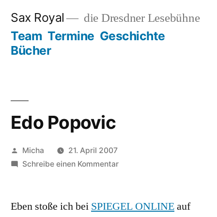
Zum
Sax Royal
die Dresdner Lesebühne
Inhalt
Team
Termine
Geschichte
springen
Bücher
Edo Popovic
Veröffentlicht
Micha
21. April 2007
von
zu
Schreibe einen Kommentar
Edo
Popovic
Eben stoße ich bei
SPIEGEL ONLINE
auf