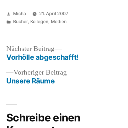
Veröffentlicht
Micha
21. April 2007
von
Veröffentlicht
Bücher
,
Kollegen
,
Medien
unter
Nächster
Nächster Beitrag
Beitrag:
Vorhölle abgeschafft!
Beitragsnavigation
Vorheriger
Vorheriger Beitrag
Beitrag:
Unsere Räume
Schreibe einen