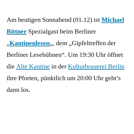
Heute
Abend:
Am heutigen Sonnabend (01.12) ist
Micha
Michael
zu
Bittner
Spezialgast beim Berliner
Gast
„
Kantinenlesen
„, dem „Gipfeltreffen der
beim
Kantinenlesen
Berliner Lesebühnen“. Um 19:30 Uhr öffnet
die
Alte Kantine
in der
Kulturbrauerei Berlin
ihre Pforten, pünktlich um 20:00 Uhr geht’s
dann los.