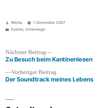
Veröffentlicht
Micha
1. Dezember 2007
von
Veröffentlicht
Events
,
Unterwegs
unter
Nächster
Nächster Beitrag
Beitrag:
Zu Besuch beim Kantinenlesen
Beitragsnavigation
Vorheriger
Vorheriger Beitrag
Beitrag:
Der Soundtrack meines Lebens