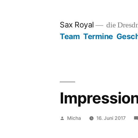
Zum
Inhalt
Sax Royal
die Dresd
springen
Team
Termine
Gesch
Impression
Veröffentlicht
Micha
16. Juni 2017
von