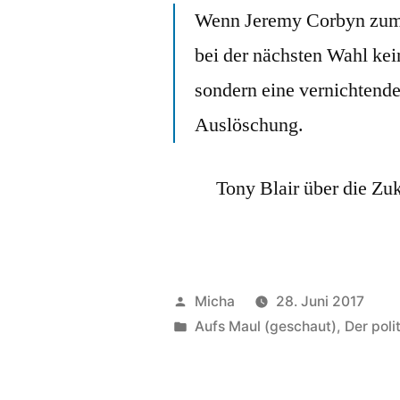
Wenn Jeremy Corbyn zum 
bei der nächsten Wahl ke
sondern eine vernichtend
Auslöschung.
Tony Blair über die Zu
Veröffentlicht
Micha
28. Juni 2017
von
Veröffentlicht
Aufs Maul (geschaut)
,
Der poli
unter