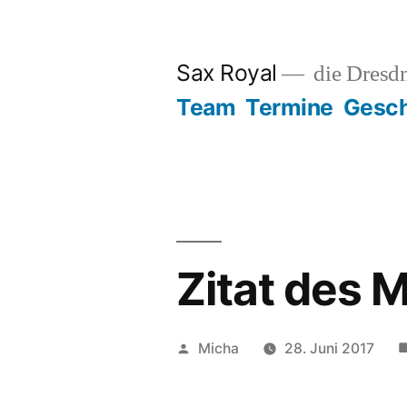
Zum
Inhalt
Sax Royal
die Dresd
springen
Team
Termine
Gesch
Zitat des 
Veröffentlicht
Micha
28. Juni 2017
von