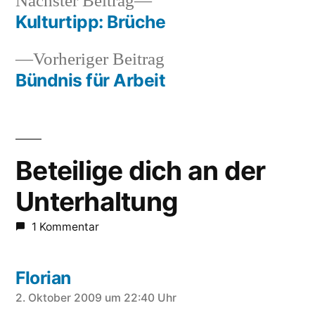
Nächster
Nächster Beitrag
Beitrag:
Kulturtipp: Brüche
Beitragsnavigation
Vorheriger
Vorheriger Beitrag
Beitrag:
Bündnis für Arbeit
Beteilige dich an der
Unterhaltung
1 Kommentar
Florian
schreibt:
2. Oktober 2009 um 22:40 Uhr