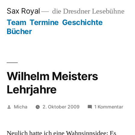
Zum
Sax Royal
die Dresdner Lesebühne
Inhalt
Team
Termine
Geschichte
springen
Bücher
Wilhelm Meisters
Lehrjahre
Veröffentlicht
zu
Micha
2. Oktober 2009
1 Kommentar
von
Wilh
Meis
Neulich hatte ich eine Wahnsinnsidee: Es
Lehrj