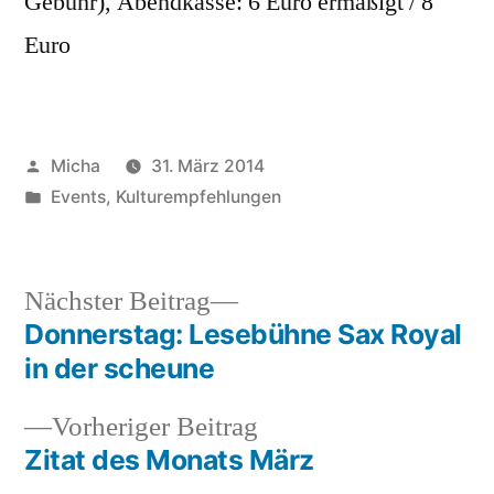
Gebühr), Abendkasse: 6 Euro ermäßigt / 8
Euro
Veröffentlicht
Micha
31. März 2014
von
Veröffentlicht
Events
,
Kulturempfehlungen
unter
Nächster
Nächster Beitrag
Beitrag:
Donnerstag: Lesebühne Sax Royal
Beitragsnavigation
in der scheune
Vorheriger
Vorheriger Beitrag
Beitrag:
Zitat des Monats März