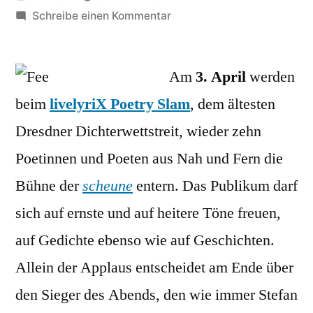
von
zu
Schreibe einen Kommentar
Literaturtipp:
livelyriX
Am
Poetry
3. April
werden
Slam
beim
livelyriX Poetry Slam
, dem ältesten
am
Dresdner Dichterwettstreit, wieder zehn
Donnerstag
in
Poetinnen und Poeten aus Nah und Fern die
der
Bühne der
scheune
entern. Das Publikum darf
scheune
sich auf ernste und auf heitere Töne freuen,
auf Gedichte ebenso wie auf Geschichten.
Allein der Applaus entscheidet am Ende über
den Sieger des Abends, den wie immer Stefan