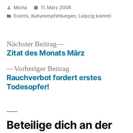
Veröffentlicht
Micha
11. März 2008
von
Veröffentlicht
Events
,
Kulturempfehlungen
,
Leipzig kommt
unter
Nächster
Nächster Beitrag
Beitrag:
Zitat des Monats März
Beitragsnavigation
Vorheriger
Vorheriger Beitrag
Beitrag:
Rauchverbot fordert erstes
Todesopfer!
Beteilige dich an der