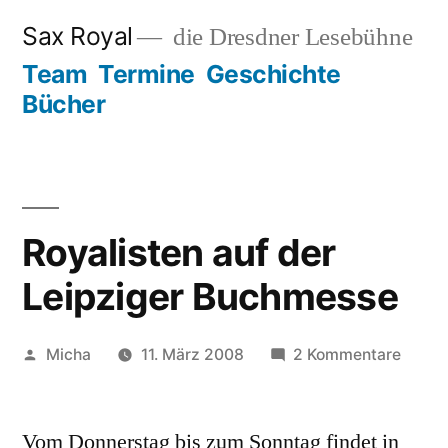
Zum
Sax Royal
die Dresdner Lesebühne
Inhalt
Team
Termine
Geschichte
springen
Bücher
Royalisten auf der
Leipziger Buchmesse
Veröffentlicht
zu
Micha
11. März 2008
2 Kommentare
von
Royali
auf
Vom Donnerstag bis zum Sonntag findet in
der