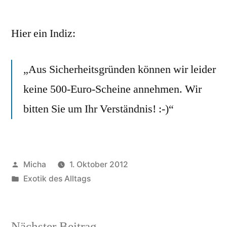
Wer
kauft
Hier ein Indiz:
eigentlich
in
diesen
„Aus Sicherheitsgründen können wir leider
neuen
keine 500-Euro-Scheine annehmen. Wir
Bio-
Supermärkten
bitten Sie um Ihr Verständnis! :-)“
ein?
Veröffentlicht
Micha
1. Oktober 2012
von
Veröffentlicht
Exotik des Alltags
unter
Nächster
Nächster Beitrag