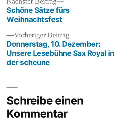
Nächster
Nächster Beitrag
Beitrag:
Schöne Sätze fürs
Beitragsnavigation
Weihnachtsfest
Vorheriger
Vorheriger Beitrag
Beitrag:
Donnerstag, 10. Dezember:
Unsere Lesebühne Sax Royal in
der scheune
Schreibe einen
Kommentar