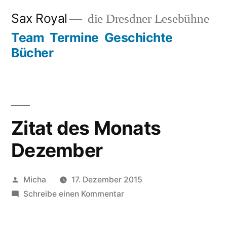
Zum
Sax Royal
die Dresdner Lesebühne
Inhalt
Team
Termine
Geschichte
springen
Bücher
Zitat des Monats
Dezember
Veröffentlicht
Micha
17. Dezember 2015
von
zu
Schreibe einen Kommentar
Zitat
des