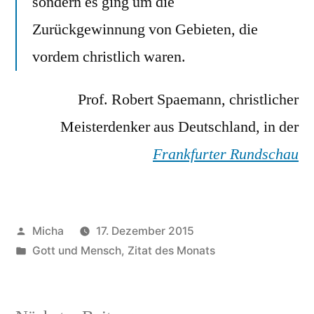
sondern es ging um die
Zurückgewinnung von Gebieten, die
vordem christlich waren.
Prof. Robert Spaemann, christlicher
Meisterdenker aus Deutschland, in der
Frankfurter Rundschau
Veröffentlicht
Micha
17. Dezember 2015
von
Veröffentlicht
Gott und Mensch
,
Zitat des Monats
unter