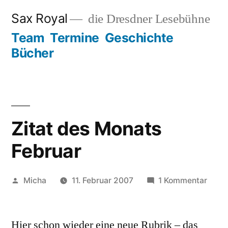
Zum
Sax Royal
die Dresdner Lesebühne
Inhalt
Team
Termine
Geschichte
springen
Bücher
Zitat des Monats
Februar
Veröffentlicht
zu
Micha
11. Februar 2007
1 Kommentar
von
Zitat
des
Hier schon wieder eine neue Rubrik – das
Mona