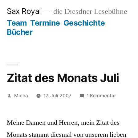
Zum
Sax Royal
die Dresdner Lesebühne
Inhalt
Team
Termine
Geschichte
springen
Bücher
Zitat des Monats Juli
Veröffentlicht
zu
Micha
17. Juli 2007
1 Kommentar
von
Zitat
des
Meine Damen und Herren, mein Zitat des
Monats
Juli
Monats stammt diesmal von unserem lieben