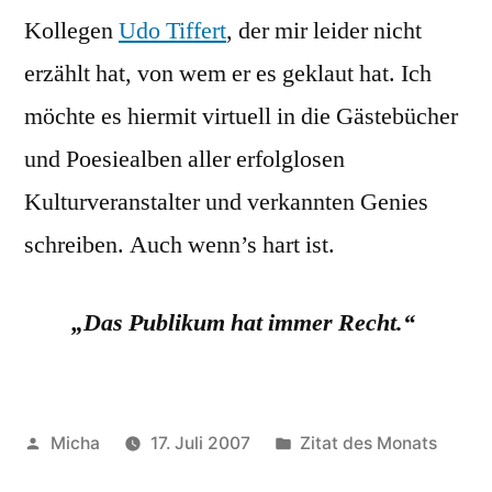
Kollegen
Udo Tiffert
, der mir leider nicht
erzählt hat, von wem er es geklaut hat. Ich
möchte es hiermit virtuell in die Gästebücher
und Poesiealben aller erfolglosen
Kulturveranstalter und verkannten Genies
schreiben. Auch wenn’s hart ist.
„Das Publikum hat immer Recht.“
Veröffentlicht
Veröffentlicht
Micha
17. Juli 2007
Zitat des Monats
von
unter