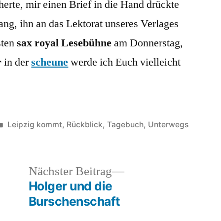
erte, mir einen Brief in die Hand drückte
ang, ihn an das Lektorat unseres Verlages
sten
sax royal Lesebühne
am Donnerstag,
r
in der
scheune
werde ich Euch vielleicht
Veröffentlicht
Leipzig kommt
,
Rückblick
,
Tagebuch
,
Unterwegs
unter
heriger
Nächster
Nächster Beitrag
rag:
Beitrag:
Holger und die
Burschenschaft