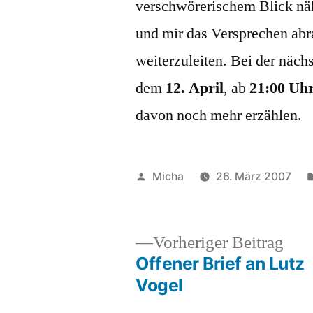
verschwörerischem Blick näh
und mir das Versprechen abr
weiterzuleiten. Bei der näch
dem
12. April
, ab
21:00 Uh
davon noch mehr erzählen.
Veröffentlicht
Micha
26. März 2007
von
Vor
Vorheriger Beitrag
Beit
Offener Brief an Lutz
Beitragsnavigation
Vogel