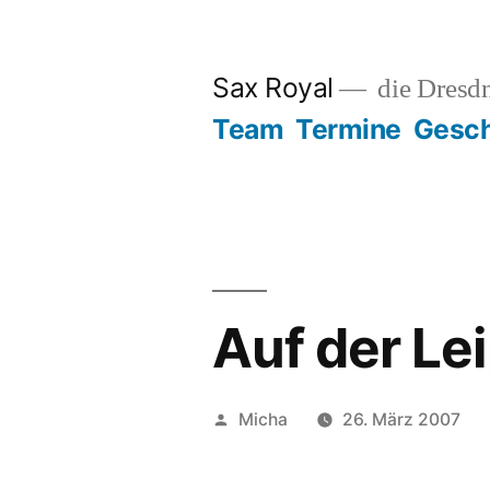
Zum
Inhalt
Sax Royal
die Dresd
springen
Team
Termine
Gesch
Auf der Le
Veröffentlicht
Micha
26. März 2007
von