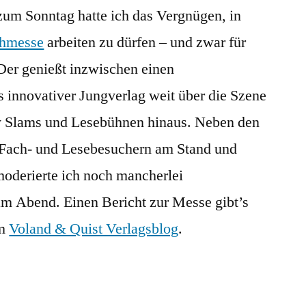
zum Sonntag hatte ich das Vergnügen, in
Leipziger
Buchmesse
hmesse
arbeiten zu dürfen – und zwar für
 Der genießt inzwischen einen
s innovativer Jungverlag weit über die Szene
ry Slams und Lesebühnen hinaus. Neben den
 Fach- und Lesebesuchern am Stand und
 moderierte ich noch mancherlei
am Abend. Einen Bericht zur Messe gibt’s
im
Voland & Quist Verlagsblog
.