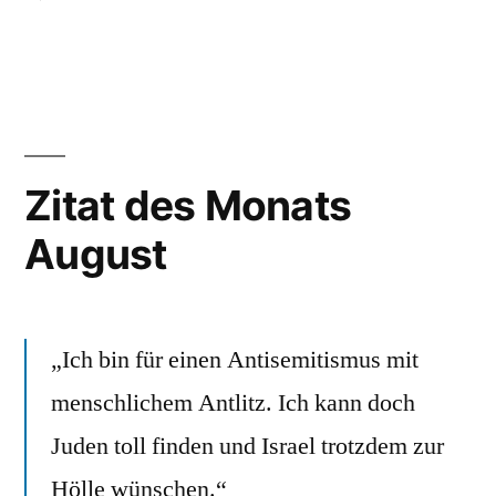
Neue
Beiträge
zur
Kritik
der
politischen
Zitat des Monats
Sprache
August
(1)
„Ich bin für einen Antisemitismus mit
menschlichem Antlitz. Ich kann doch
Juden toll finden und Israel trotzdem zur
Hölle wünschen.“