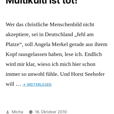
Multikulti ist tot!
in
einem
sogenannten
„Tante-
Wer das christliche Menschenbild nicht
Emma-
akzeptiere, sei in Deutschland „fehl am
Laden“
Platze“, soll Angela Merkel gerade aus ihrem
möglich
ist
Kopf rausgelassen haben, lese ich. Endlich
wird mir klar, wieso ich mich hier schon
immer so unwohl fühle. Und Horst Seehofer
will …
→ WEITERLESEN
Veröffentlicht
Micha
16. Oktober 2010