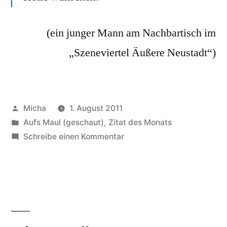
(ein junger Mann am Nachbartisch im
„Szeneviertel Äußere Neustadt“)
Veröffentlicht
Micha
1. August 2011
von
Veröffentlicht
Aufs Maul (geschaut)
,
Zitat des Monats
unter
zu
Schreibe einen Kommentar
Zitat
des
Monats
August