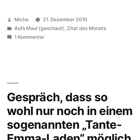
Veröffentlicht
Micha
21. Dezember 2010
von
Veröffentlicht
Aufs Maul (geschaut)
,
Zitat des Monats
unter
zu
1 Kommentar
(Besinnliches)
Zitat
des
Monats
Dezember
Gespräch, dass so
wohl nur noch in einem
sogenannten „Tante-
Emma-Laden“ möglich