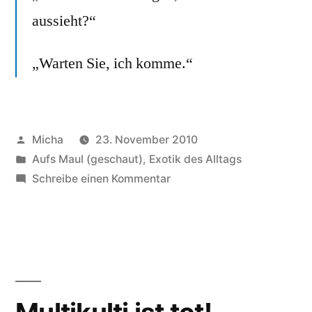
aussieht?“
„Warten Sie, ich komme.“
Veröffentlicht
Micha
23. November 2010
von
Veröffentlicht
Aufs Maul (geschaut)
,
Exotik des Alltags
unter
zu
Schreibe einen Kommentar
Gespräch,
dass
so
wohl
nur
noch