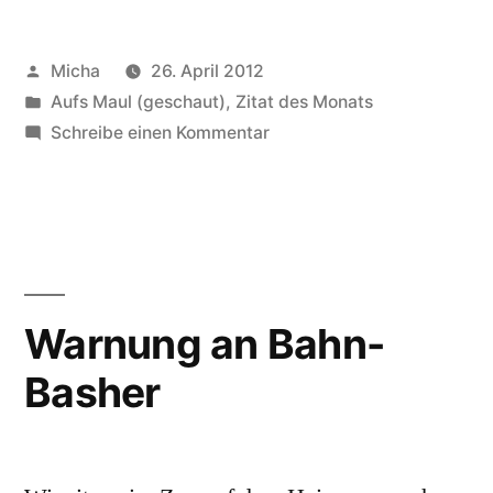
Veröffentlicht
Micha
26. April 2012
von
Veröffentlicht
Aufs Maul (geschaut)
,
Zitat des Monats
unter
zu
Schreibe einen Kommentar
Zitat
des
Monats
April
Warnung an Bahn-
Basher