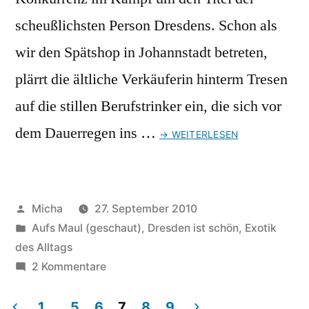
scheußlichsten Person Dresdens. Schon als
wir den Spätshop in Johannstadt betreten,
plärrt die ältliche Verkäuferin hinterm Tresen
auf die stillen Berufstrinker ein, die sich vor
dem Dauerregen ins …
→ WEITERLESEN
Veröffentlicht
Micha
27. September 2010
von
Veröffentlicht
Aufs Maul (geschaut)
,
Dresden ist schön
,
Exotik
unter
des Alltags
zu
2 Kommentare
Zur
Frage
1
…
5
6
7
8
9