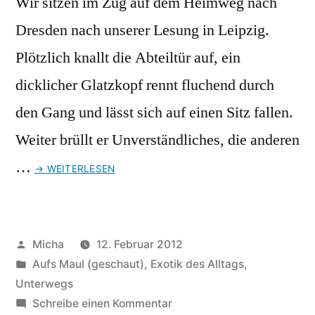
Wir sitzen im Zug auf dem Heimweg nach
Dresden nach unserer Lesung in Leipzig.
Plötzlich knallt die Abteiltür auf, ein
dicklicher Glatzkopf rennt fluchend durch
den Gang und lässt sich auf einen Sitz fallen.
Weiter brüllt er Unverständliches, die anderen
…
→ WEITERLESEN
Veröffentlicht
Micha
12. Februar 2012
von
Veröffentlicht
Aufs Maul (geschaut)
,
Exotik des Alltags
,
unter
Unterwegs
zu
Schreibe einen Kommentar