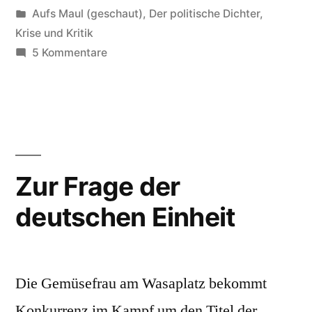
von
Veröffentlicht
Aufs Maul (geschaut)
,
Der politische Dichter
,
unter
Krise und Kritik
zu
5 Kommentare
Multikulti
ist
tot!
Zur Frage der
deutschen Einheit
Die Gemüsefrau am Wasaplatz bekommt
Konkurrenz im Kampf um den Titel der