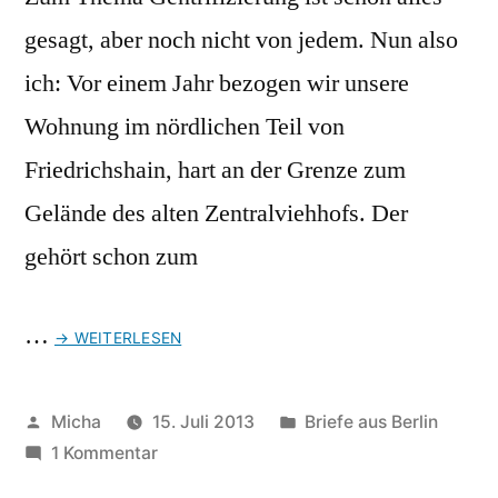
gesagt, aber noch nicht von jedem. Nun also
ich: Vor einem Jahr bezogen wir unsere
Wohnung im nördlichen Teil von
Friedrichshain, hart an der Grenze zum
Gelände des alten Zentralviehhofs. Der
gehört schon zum
…
→ WEITERLESEN
Veröffentlicht
Veröffentlicht
Micha
15. Juli 2013
Briefe aus Berlin
von
zu
unter
1 Kommentar
Briefe