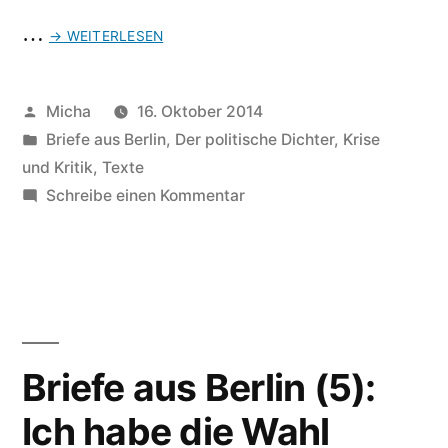
…
→ WEITERLESEN
Veröffentlicht
Micha
16. Oktober 2014
von
Veröffentlicht
Briefe aus Berlin
,
Der politische Dichter
,
Krise
unter
und Kritik
,
Texte
zu
Schreibe einen Kommentar
Der
„Tarif-
Bär“
im
Klassenkampf
Briefe aus Berlin (5):
Ich habe die Wahl