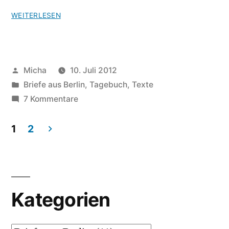
WEITERLESEN
Veröffentlicht
Micha
10. Juli 2012
von
Veröffentlicht
Briefe aus Berlin
,
Tagebuch
,
Texte
unter
zu
7 Kommentare
Briefe
aus
1
2
Berlin
Seitennummerierung
(2)
der
Beiträge
Kategorien