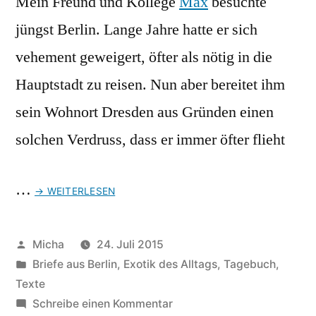
Mein Freund und Kollege
Max
besuchte
jüngst Berlin. Lange Jahre hatte er sich
vehement geweigert, öfter als nötig in die
Hauptstadt zu reisen. Nun aber bereitet ihm
sein Wohnort Dresden aus Gründen einen
solchen Verdruss, dass er immer öfter flieht
…
→ WEITERLESEN
Veröffentlicht
Micha
24. Juli 2015
von
Veröffentlicht
Briefe aus Berlin
,
Exotik des Alltags
,
Tagebuch
,
unter
Texte
zu
Schreibe einen Kommentar