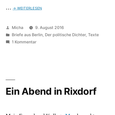
…
→ WEITERLESEN
Veröffentlicht
Micha
9. August 2016
von
Veröffentlicht
Briefe aus Berlin
,
Der politische Dichter
,
Texte
unter
zu
1 Kommentar
Alternative
für
Hipster
Ein Abend in Rixdorf