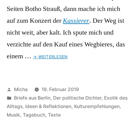
Seiten Botho Strauß, dann mache ich mich
auf zum Konzert der
Kassierer
. Der Weg ist
nicht weit, aber kalt. Ich spute mich und
verzichte auf den Kauf eines Wegbieres, das
einem …
→ WEITERLESEN
Veröffentlicht
Micha
19. Februar 2019
von
Veröffentlicht
Briefe aus Berlin
,
Der politische Dichter
,
Exotik des
unter
Alltags
,
Ideen & Reflektionen
,
Kulturempfehlungen
,
Musik
,
Tagebuch
,
Texte