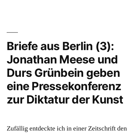
aus
Berlin
(4):
Hilfe,
ich
Briefe aus Berlin (3):
werde
Jonathan Meese und
gentrifiziert!
Durs Grünbein geben
eine Pressekonferenz
zur Diktatur der Kunst
Zufällig entdeckte ich in einer Zeitschrift den