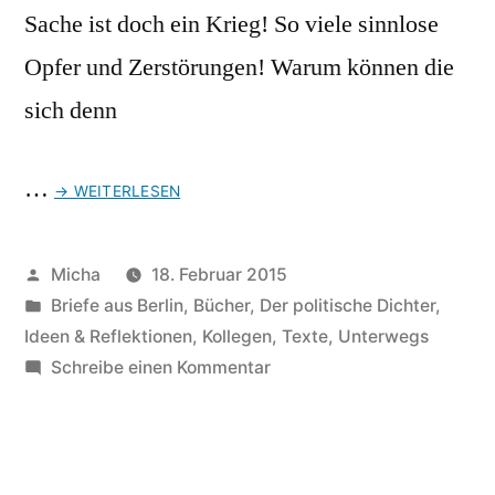
Sache ist doch ein Krieg! So viele sinnlose
Opfer und Zerstörungen! Warum können die
sich denn
…
→ WEITERLESEN
Veröffentlicht
Micha
18. Februar 2015
von
Veröffentlicht
Briefe aus Berlin
,
Bücher
,
Der politische Dichter
,
unter
Ideen & Reflektionen
,
Kollegen
,
Texte
,
Unterwegs
zu
Schreibe einen Kommentar
Im
Anti-
Kriegs-
Museum