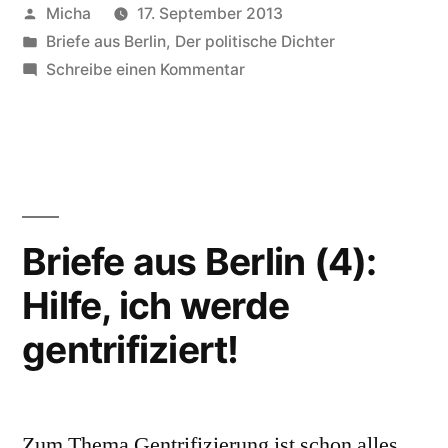
Veröffentlicht
Micha
17. September 2013
von
Veröffentlicht
Briefe aus Berlin
,
Der politische Dichter
unter
zu
Schreibe einen Kommentar
Briefe
aus
Berlin
(5):
Ich
habe
Briefe aus Berlin (4):
die
Hilfe, ich werde
Wahl
gentrifiziert!
Zum Thema Gentrifizierung ist schon alles