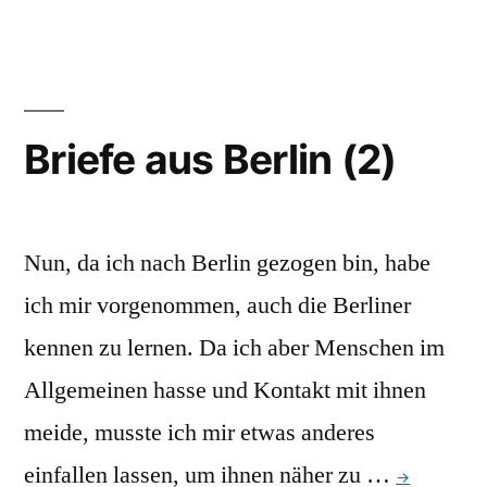
aus
Berlin
(3):
Jonathan
Meese
Briefe aus Berlin (2)
und
Durs
Grünbein
geben
Nun, da ich nach Berlin gezogen bin, habe
eine
ich mir vorgenommen, auch die Berliner
Pressekonferenz
kennen zu lernen. Da ich aber Menschen im
zur
Diktatur
Allgemeinen hasse und Kontakt mit ihnen
der
meide, musste ich mir etwas anderes
Kunst
einfallen lassen, um ihnen näher zu …
→