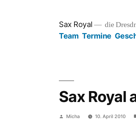
Zum
Inhalt
Sax Royal
die Dresd
springen
Team
Termine
Gesch
Sax Royal 
Veröffentlicht
Micha
10. April 2010
von