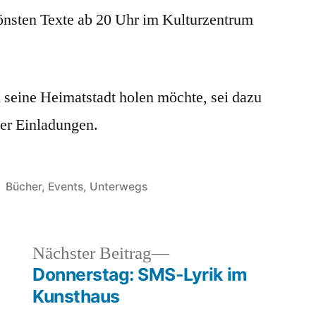
hönsten Texte ab 20 Uhr im Kulturzentrum
 seine Heimatstadt holen möchte, sei dazu
ber Einladungen.
Veröffentlicht
Bücher
,
Events
,
Unterwegs
unter
heriger
Nächster
Nächster Beitrag
rag:
Beitrag:
?
Donnerstag: SMS-Lyrik im
Kunsthaus