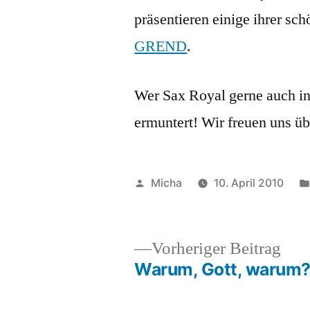
präsentieren einige ihrer sc
GREND
.
Wer Sax Royal gerne auch in
ermuntert! Wir freuen uns ü
Veröffentlicht
Micha
10. April 2010
von
Vor
Vorheriger Beitrag
Beit
Warum, Gott, warum
Beitragsnavigation