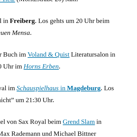
l in
Freiberg
. Los gehts um 20 Uhr beim
uen Mensa
.
er Buch im
Voland & Quist
Literatursalon in
20 Uhr im
Horns Erben
.
yal im
Schauspielhaus
in
Magdeburg
. Los
hicht” um 21:30 Uhr.
ftel von Sax Royal beim
Grend Slam
in
, Max Rademann und Michael Bittner