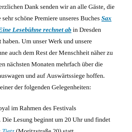
erzlichen Dank senden wir an alle Gäste, die
auf
Welttournee
e sehr schöne Premiere unseres Buches
Sax
Eine Lesebühne rechnet ab
in Dresden
t haben. Um unser Werk und unsere
ne auch dem Rest der Menschheit näher zu
den nächsten Monaten mehrfach über die
auswagen und auf Auswärtssiege hoffen.
i einer der folgenden Gelegenheiten:
oyal im Rahmen des Festivals
. Die Lesung beginnt um 20 Uhr und findet
 Tietz
(Moritzstraße 20) statt.