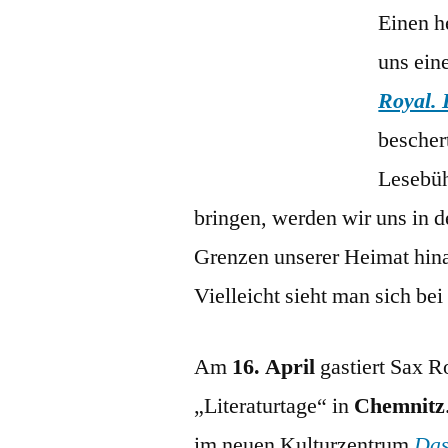
Einen h
uns ein
Royal. 
bescher
Lesebüh
bringen, werden wir uns in 
Grenzen unserer Heimat hin
Vielleicht sieht man sich be
Am
16. April
gastiert Sax R
„Literaturtage“ in
Chemnitz
im neuen Kulturzentrum
Das