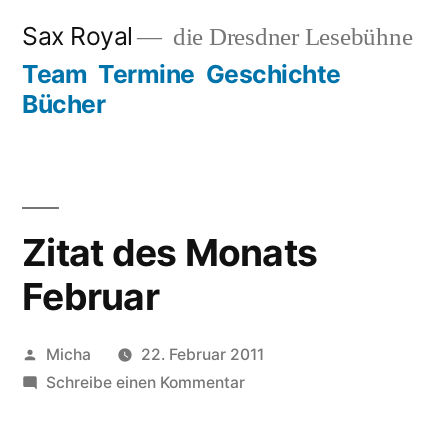
Zum
Sax Royal
die Dresdner Lesebühne
Inhalt
Team
Termine
Geschichte
springen
Bücher
Zitat des Monats
Februar
Veröffentlicht
Micha
22. Februar 2011
von
zu
Schreibe einen Kommentar
Zitat
des