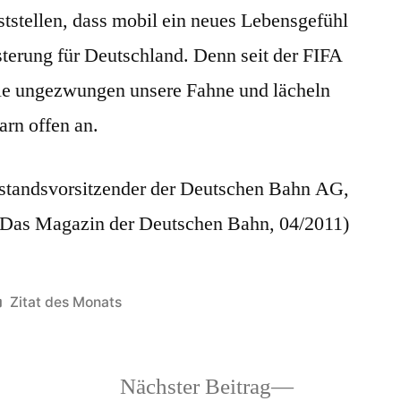
tstellen, dass mobil ein neues Lebensgefühl
Monats
März
isterung für Deutschland. Denn seit der FIFA
e ungezwungen unsere Fahne und lächeln
arn offen an.
rstandsvorsitzender der Deutschen Bahn AG,
. Das Magazin der Deutschen Bahn, 04/2011)
Veröffentlicht
Zitat des Monats
unter
heriger
Nächster
Nächster Beitrag