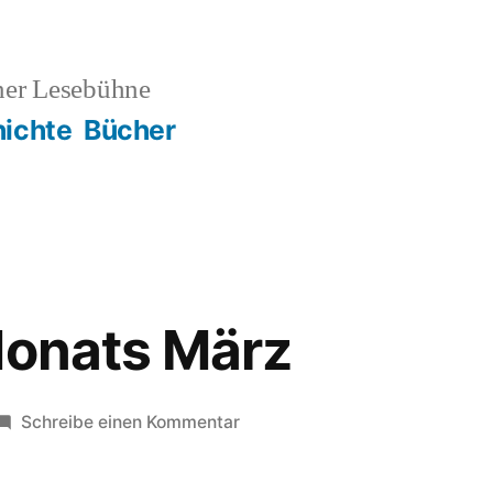
ner Lesebühne
ichte
Bücher
Monats März
zu
Schreibe einen Kommentar
Zitat
des