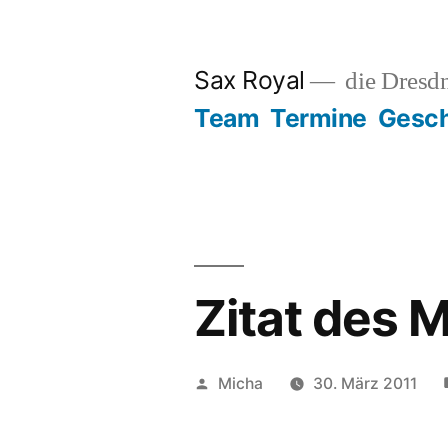
Zum
Inhalt
Sax Royal
die Dresd
springen
Team
Termine
Gesch
Zitat des 
Veröffentlicht
Micha
30. März 2011
von