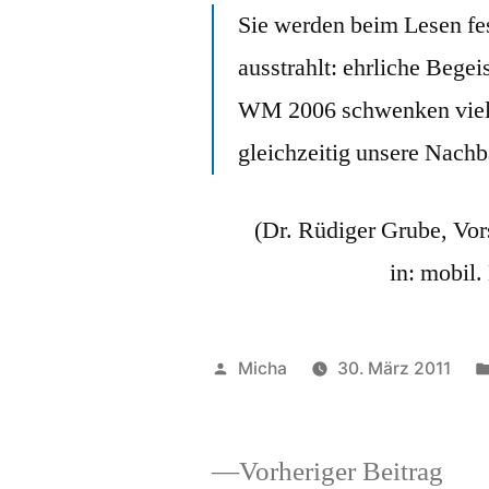
Sie werden beim Lesen fes
ausstrahlt: ehrliche Bege
WM 2006 schwenken viel
gleichzeitig unsere Nachb
(Dr. Rüdiger Grube, Vo
in: mobil
Veröffentlicht
Micha
30. März 2011
von
Vor
Vorheriger Beitrag