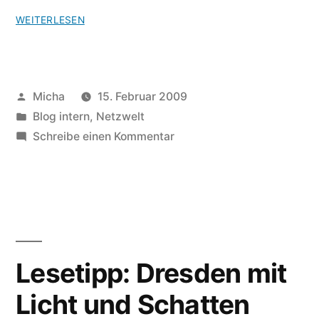
WEITERLESEN
Veröffentlicht
Micha
15. Februar 2009
von
Veröffentlicht
Blog intern
,
Netzwelt
unter
zu
Schreibe einen Kommentar
Sax
Royal
bei
MySpace
Lesetipp: Dresden mit
Licht und Schatten