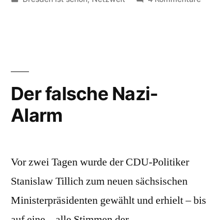
unter
Leset
Dres
mit
Licht
und
Scha
Der falsche Nazi-
Alarm
Vor zwei Tagen wurde der CDU-Politiker
Stanislaw Tillich zum neuen sächsischen
Ministerpräsidenten gewählt und erhielt – bis
auf eine – alle Stimmen der