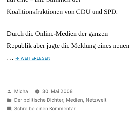
Koalitionsfraktionen von CDU und SPD.
Durch die Online-Medien der ganzen
Republik aber jagte die Meldung eines neuen
…
→ WEITERLESEN
Veröffentlicht
Micha
30. Mai 2008
von
Veröffentlicht
Der politische Dichter
,
Medien
,
Netzwelt
unter
zu
Schreibe einen Kommentar
Der
falsche
Nazi-