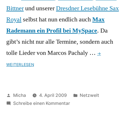
Bittner
und unserer
Dresdner Lesebühne Sax
Royal
selbst hat nun endlich auch
Max
Rademann ein Profil bei MySpace
. Da
gibt’s nicht nur alle Termine, sondern auch
tolle Lieder von Marcos Pachaly …
→
WEITERLESEN
Veröffentlicht
Veröffentlicht
Micha
4. April 2009
Netzwelt
von
zu
unter
Schreibe einen Kommentar
Max
bei
MySpace