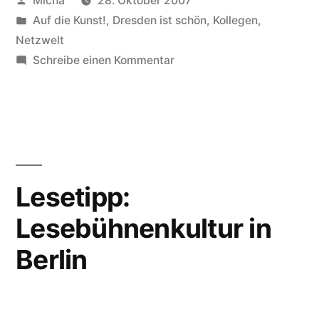
Micha
28. Oktober 2007
von
Veröffentlicht
Auf die Kunst!
,
Dresden ist schön
,
Kollegen
,
unter
Netzwelt
zu
Schreibe einen Kommentar
Lesetipp:
Berliner
Straße
Lesetipp:
Lesebühnenkultur in
Berlin