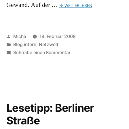
Gewand. Auf der …
→ WEITERLESEN
Veröffentlicht
Micha
18. Februar 2008
von
Veröffentlicht
Blog intern
,
Netzwelt
unter
zu
Schreibe einen Kommentar
LIVELYRIX
reloaded
Lesetipp: Berliner
Straße