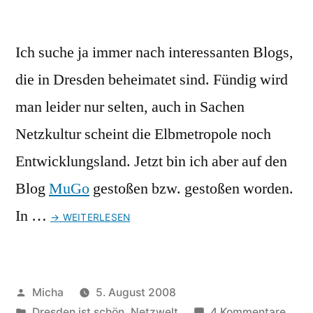
Ich suche ja immer nach interessanten Blogs,
die in Dresden beheimatet sind. Fündig wird
man leider nur selten, auch in Sachen
Netzkultur scheint die Elbmetropole noch
Entwicklungsland. Jetzt bin ich aber auf den
Blog
MuGo
gestoßen bzw. gestoßen worden.
In …
→ WEITERLESEN
Veröffentlicht
Micha
5. August 2008
von
Veröffentlicht
zu
Dresden ist schön
,
Netzwelt
4 Kommentare